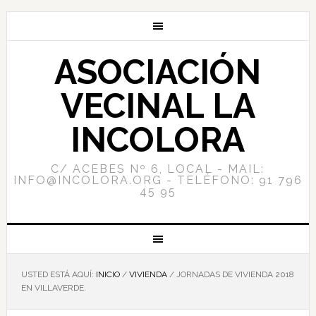
ASOCIACIÓN
VECINAL LA
INCOLORA
C/ ACEBES Nº 6, LOCAL - MAIL:
INFO@INCOLORA.ORG - TELÉFONO: 91 796
45 95
USTED ESTÁ AQUÍ:
INICIO
/
VIVIENDA
/
JORNADAS DE VIVIENDA 2018
EN VILLAVERDE.