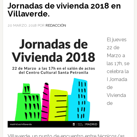
Jornadas de vivienda 2018 en
Villaverde.
20 MARZO, 2018
POR
REDACCIÓN
El jueves
22 de
Marzo a
las 17h, se
celebra la
I Jornada
de
Vivienda
de
Villaverde, un punto de encuentro entre técnicos/as,