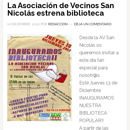
La Asociación de Vecinos San
Nicolás estrena biblioteca
10 DICIEMBRE, 2012
POR
REDACCIÓN
DEJA UN COMENTARIO
Desde la AV San
Nicolás os
queremos invitar a
este día tan
especial para
nosotr@s:
Este Jueves 13 de
Diciembre
INAUGURAMOS
NUESTRA
BIBLIOTECA
POPULAR!!
A partir de las