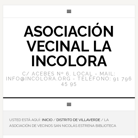
ASOCIACIÓN
VECINAL LA
INCOLORA
C/ ACEBES Nº 6, LOCAL - MAIL:
INFO@INCOLORA.ORG - TELÉFONO: 91 796
45 95
USTED ESTÁ AQUÍ:
INICIO
/
DISTRITO DE VILLAVERDE
/
LA
ASOCIACIÓN DE VECINOS SAN NICOLÁS ESTRENA BIBLIOTECA