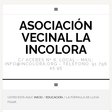
ASOCIACIÓN
VECINAL LA
INCOLORA
C/ ACEBES Nº 6, LOCAL - MAIL:
INFO@INCOLORA.ORG - TELÉFONO: 91 796
45 95
USTED ESTÁ AQUÍ:
INICIO
/
EDUCACIÓN
/
LA FÓRMULA DE LUCÍA
FIGAR.