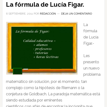
La fórmula de Lucía Figar.
6 SEPTIEMBRE, 2011
POR
REDACCIÓN
DEJA UN COMENTARIO
La
fórmula
de Lucía
Figar.-
Les
presento
un nuevo
problema
matemático sin solución, por el momento, tan
complejo como la hipótesis de Riemann o la
conjetura de Goldbach. La paradoja matemática está
siendo estudiada por eminentes
científicos con afán de encontrar la incógnita que