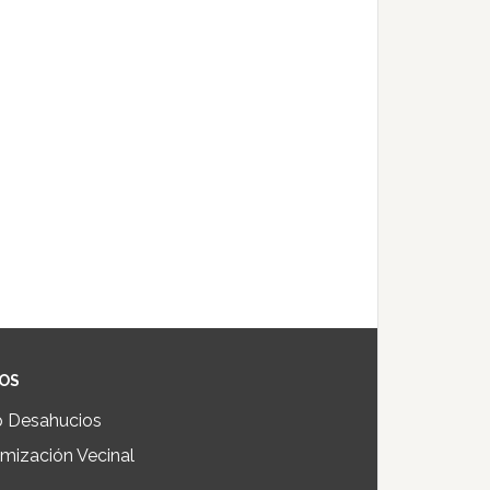
IOS
p Desahucios
mización Vecinal