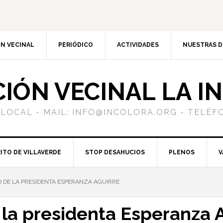
N VECINAL
PERIÓDICO
ACTIVIDADES
NUESTRAS 
CIÓN VECINAL LA I
 LOCAL - MAIL: INFO@INCOLORA.ORG - TELÉFO
ITO DE VILLAVERDE
STOP DESAHUCIOS
PLENOS
V
 DE LA PRESIDENTA ESPERANZA AGUIRRE
la presidenta Esperanza 