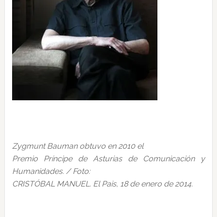
Zygmunt Bauman obtuvo en 2010 el
Premio Príncipe de Asturias de Comunicación y
Humanidades. / Foto:
CRISTÓBAL MANUEL. El Pais, 18 de enero de 2014.