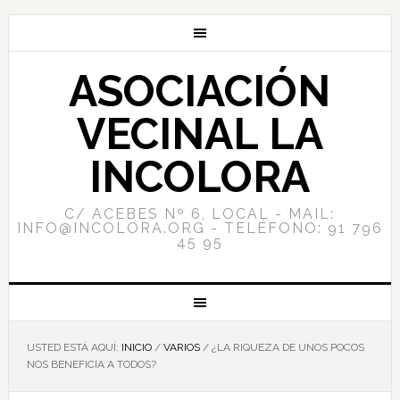
ASOCIACIÓN
VECINAL LA
INCOLORA
C/ ACEBES Nº 6, LOCAL - MAIL:
INFO@INCOLORA.ORG - TELÉFONO: 91 796
45 95
USTED ESTÁ AQUÍ:
INICIO
/
VARIOS
/
¿LA RIQUEZA DE UNOS POCOS
NOS BENEFICIA A TODOS?