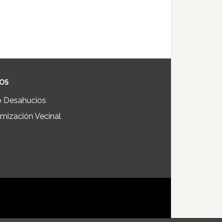
IOS
p Desahucios
mización Vecinal