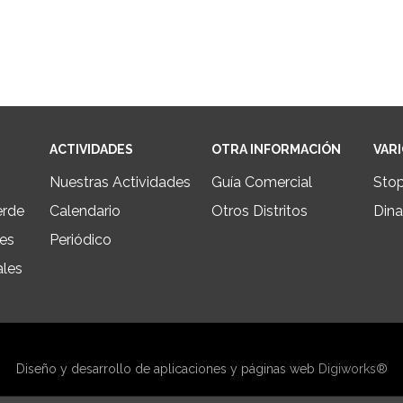
ACTIVIDADES
OTRA INFORMACIÓN
VAR
Nuestras Actividades
Guía Comercial
Sto
erde
Calendario
Otros Distritos
Dina
les
Periódico
ales
Diseño y desarrollo de aplicaciones y páginas web
Digiworks®