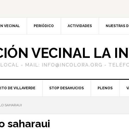
N VECINAL
PERIÓDICO
ACTIVIDADES
NUESTRAS 
CIÓN VECINAL LA I
 LOCAL - MAIL: INFO@INCOLORA.ORG - TELÉFO
ITO DE VILLAVERDE
STOP DESAHUCIOS
PLENOS
V
LO SAHARAUI
o saharaui