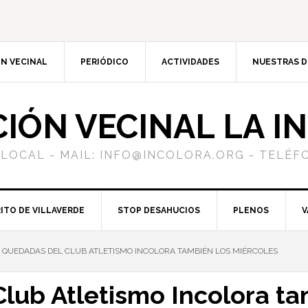
N VECINAL
PERIÓDICO
ACTIVIDADES
NUESTRAS 
CIÓN VECINAL LA I
 LOCAL - MAIL: INFO@INCOLORA.ORG - TELÉFO
ITO DE VILLAVERDE
STOP DESAHUCIOS
PLENOS
V
 QUEDADAS DEL CLUB ATLETISMO INCOLORA TAMBIÉN LOS MIÉRCOLES
lub Atletismo Incolora ta