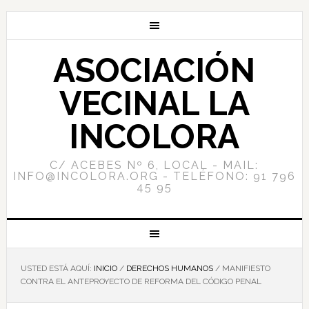
ASOCIACIÓN
VECINAL LA
INCOLORA
C/ ACEBES Nº 6, LOCAL - MAIL:
INFO@INCOLORA.ORG - TELÉFONO: 91 796
45 95
USTED ESTÁ AQUÍ:
INICIO
/
DERECHOS HUMANOS
/
MANIFIESTO
CONTRA EL ANTEPROYECTO DE REFORMA DEL CÓDIGO PENAL