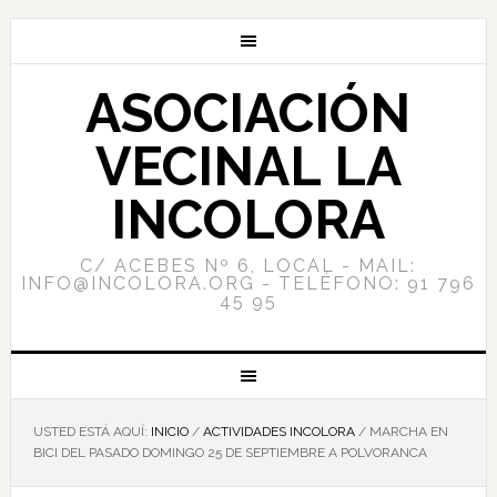
ASOCIACIÓN
VECINAL LA
INCOLORA
C/ ACEBES Nº 6, LOCAL - MAIL:
INFO@INCOLORA.ORG - TELÉFONO: 91 796
45 95
USTED ESTÁ AQUÍ:
INICIO
/
ACTIVIDADES INCOLORA
/
MARCHA EN
BICI DEL PASADO DOMINGO 25 DE SEPTIEMBRE A POLVORANCA