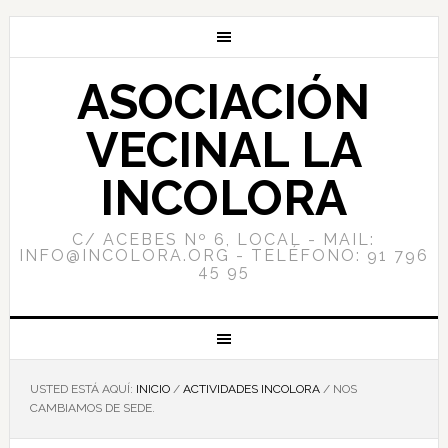
ASOCIACIÓN
VECINAL LA
INCOLORA
C/ ACEBES Nº 6, LOCAL - MAIL:
INFO@INCOLORA.ORG - TELÉFONO: 91 796
45 95
USTED ESTÁ AQUÍ:
INICIO
/
ACTIVIDADES INCOLORA
/
NOS
CAMBIAMOS DE SEDE.