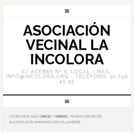
ASOCIACIÓN
VECINAL LA
INCOLORA
C/ ACEBES Nº 6, LOCAL - MAIL:
INFO@INCOLORA.ORG - TELÉFONO: 91 796
45 95
USTED ESTÁ AQUÍ:
INICIO
/
VARIOS
/
NUEVO GRUPO DE
ALCOHOLICOS ANONIMOS EN VILLAVERDE