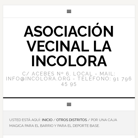
ASOCIACIÓN
VECINAL LA
INCOLORA
C/ ACEBES Nº 6, LOCAL - MAIL:
INFO@INCOLORA.ORG - TELÉFONO: 91 796
45 95
USTED ESTÁ AQUÍ:
INICIO
/
OTROS DISTRITOS
/
POR UNA CAJA
MAGICA PARA EL BARRIO Y PARA EL DEPORTE BASE.