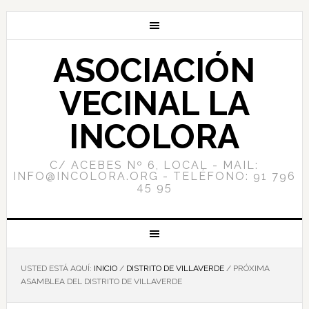
ASOCIACIÓN
VECINAL LA
INCOLORA
C/ ACEBES Nº 6, LOCAL - MAIL:
INFO@INCOLORA.ORG - TELÉFONO: 91 796
45 95
USTED ESTÁ AQUÍ:
INICIO
/
DISTRITO DE VILLAVERDE
/
PRÓXIMA
ASAMBLEA DEL DISTRITO DE VILLAVERDE