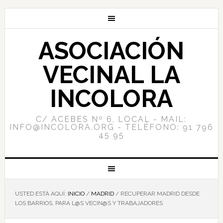
ASOCIACIÓN
VECINAL LA
INCOLORA
C/ ACEBES Nº 6, LOCAL - MAIL:
INFO@INCOLORA.ORG - TELÉFONO: 91 796
45 95
USTED ESTÁ AQUÍ:
INICIO
/
MADRID
/
RECUPERAR MADRID DESDE
LOS BARRIOS, PARA L@S VECIN@S Y TRABAJADORES