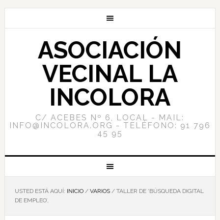
ASOCIACIÓN
VECINAL LA
INCOLORA
C/ ACEBES Nº 6, LOCAL - MAIL:
INFO@INCOLORA.ORG - TELÉFONO: 91 796
45 95
USTED ESTÁ AQUÍ:
INICIO
/
VARIOS
/
TALLER DE ‘BÚSQUEDA DIGITAL
DE EMPLEO’,