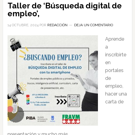
Taller de ‘Búsqueda digital de
empleo’,
14 OCTUBRE, 2024
POR
REDACCIÓN
DEJA UN COMENTARIO
Aprende
a
inscribirte
en
portales
de
empleo,
hacer una
carta de
presentación y mucho más.