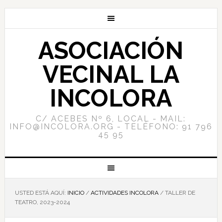
ASOCIACIÓN
VECINAL LA
INCOLORA
C/ ACEBES Nº 6, LOCAL - MAIL:
INFO@INCOLORA.ORG - TELÉFONO: 91 796
45 95
USTED ESTÁ AQUÍ:
INICIO
/
ACTIVIDADES INCOLORA
/
TALLER DE
TEATRO, 2023-2024