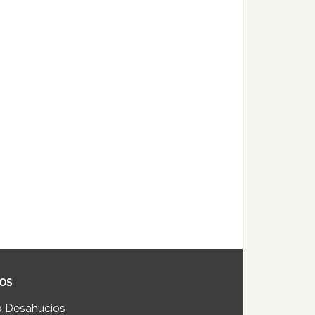
IOS
p Desahucios