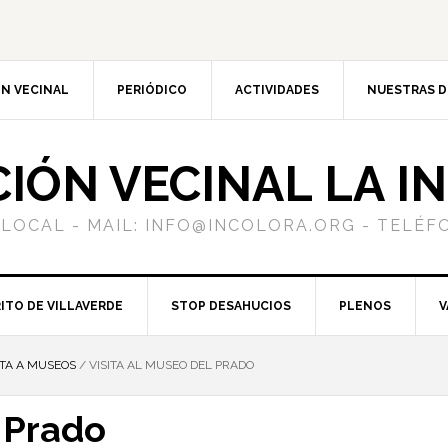
N VECINAL
PERIÓDICO
ACTIVIDADES
NUESTRAS 
CIÓN VECINAL LA I
 LOCAL - MAIL: INFO@INCOLORA.ORG - TELÉFO
ITO DE VILLAVERDE
STOP DESAHUCIOS
PLENOS
V
ITA A MUSEOS
/
VISITA AL MUSEO DEL PRADO
l Prado