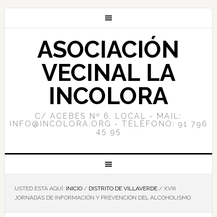
ASOCIACIÓN
VECINAL LA
INCOLORA
C/ ACEBES Nº 6, LOCAL - MAIL:
INFO@INCOLORA.ORG - TELÉFONO: 91 796
45 95
USTED ESTÁ AQUÍ:
INICIO
/
DISTRITO DE VILLAVERDE
/
XVIII
JORNADAS DE INFORMACIÓN Y PREVENCIÓN DEL ALCOHOLISMO