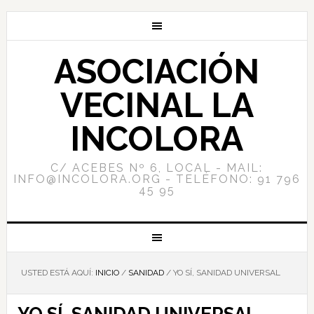
ASOCIACIÓN
VECINAL LA
INCOLORA
C/ ACEBES Nº 6, LOCAL - MAIL:
INFO@INCOLORA.ORG - TELÉFONO: 91 796
45 95
USTED ESTÁ AQUÍ:
INICIO
/
SANIDAD
/
YO SÍ, SANIDAD UNIVERSAL