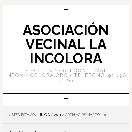
ASOCIACIÓN
VECINAL LA
INCOLORA
C/ ACEBES Nº 6, LOCAL - MAIL:
INFO@INCOLORA.ORG - TELÉFONO: 91 796
45 95
USTED ESTÁ AQUÍ:
INICIO
/
2011
/
ARCHIVO DE MARZO 2011