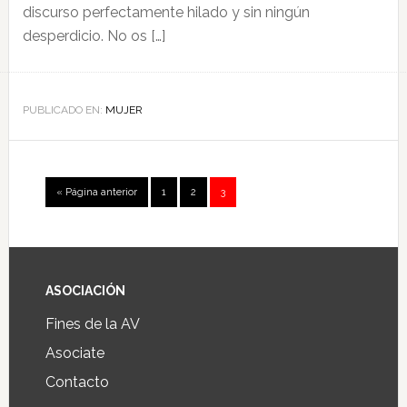
discurso perfectamente hilado y sin ningún
desperdicio. No os […]
PUBLICADO EN:
MUJER
« Página anterior
1
2
3
ASOCIACIÓN
Fines de la AV
Asociate
Contacto