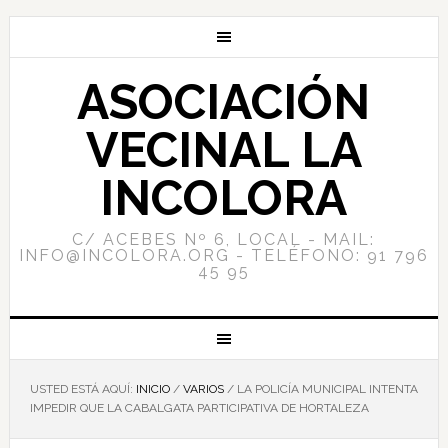
ASOCIACIÓN
VECINAL LA
INCOLORA
C/ ACEBES Nº 6, LOCAL - MAIL:
INFO@INCOLORA.ORG - TELÉFONO: 91 796
45 95
USTED ESTÁ AQUÍ:
INICIO
/
VARIOS
/
LA POLICÍA MUNICIPAL INTENTA
IMPEDIR QUE LA CABALGATA PARTICIPATIVA DE HORTALEZA