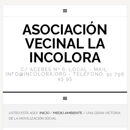
ASOCIACIÓN
VECINAL LA
INCOLORA
C/ ACEBES Nº 6, LOCAL - MAIL:
INFO@INCOLORA.ORG - TELÉFONO: 91 796
45 95
USTED ESTÁ AQUÍ:
INICIO
/
MEDIO AMBIENTE
/
UNA GRAN VICTORIA
DE LA MOVILIZACIÓN SOCIAL