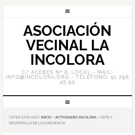
ASOCIACIÓN
VECINAL LA
INCOLORA
C/ ACEBES Nº 6, LOCAL - MAIL:
INFO@INCOLORA.ORG - TELÉFONO: 91 796
45 95
USTED ESTÁ AQUÍ:
INICIO
/
ACTIVIDADES INCOLORA
/
ARTE Y
DESARROLLO DE LA CONCIENCIA