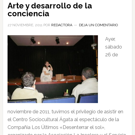
Arte y desarrollo de la
conciencia
27 NOVIEMBRE, 2011
POR
REDACTORA
DEJA UN COMENTARIO
Ayer,
sábado
26 de
noviembre de 2011, tuvimos el privilegio de asistir en
el Centro Sociocultural Ágata al espectáculo de la
Compañía Los Últimos «Desenterrar el sol»,