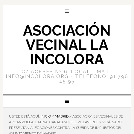
ASOCIACIÓN
VECINAL LA
INCOLORA
C/ ACEBES Nº 6, LOCAL - MAIL:
INFO@INCOLORA.ORG - TELÉFONO: 91 796
45 95
USTED ESTÁ AQUÍ:
INICIO
/
MADRID
/
ASOCIACIONES VECINALES DE
ARGANZUELA, LATINA, CARABANCHEL, VILLAVERDE Y VICÁLVARO
PRESENTAN ALEGACIONES CONTRA LA SUBIDA DE IMPUESTOS DEL
AYUNTAMIENTO DE MADRID