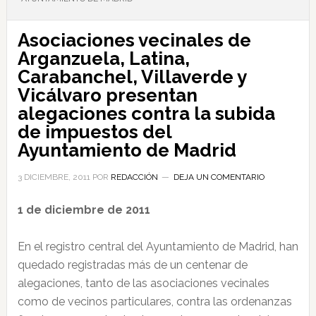
Asociaciones vecinales de
Arganzuela, Latina,
Carabanchel, Villaverde y
Vicálvaro presentan
alegaciones contra la subida
de impuestos del
Ayuntamiento de Madrid
3 DICIEMBRE, 2011
POR
REDACCIÓN
DEJA UN COMENTARIO
1 de diciembre de 2011
En el registro central del Ayuntamiento de Madrid, han
quedado registradas más de un centenar de
alegaciones, tanto de las asociaciones vecinales
como de vecinos particulares, contra las ordenanzas