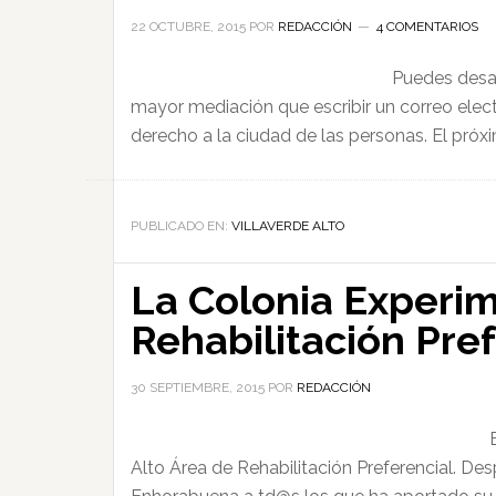
22 OCTUBRE, 2015
POR
REDACCIÓN
4 COMENTARIOS
Puedes desarr
mayor mediación que escribir un correo ele
derecho a la ciudad de las personas. El pró
PUBLICADO EN:
VILLAVERDE ALTO
La Colonia Experim
Rehabilitación Pre
30 SEPTIEMBRE, 2015
POR
REDACCIÓN
Alto Área de Rehabilitación Preferencial. D