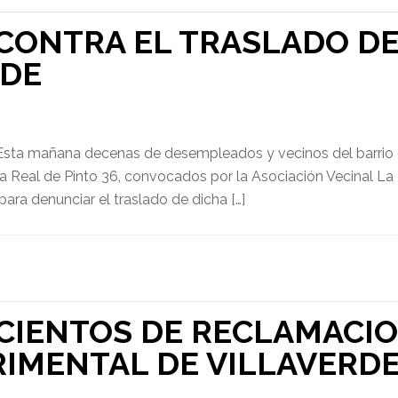
ONTRA EL TRASLADO DE 
RDE
Esta mañana decenas de desempleados y vecinos del barrio de
 Real de Pinto 36, convocados por la Asociación Vecinal La In
ra denunciar el traslado de dicha […]
CIENTOS DE RECLAMACIO
RIMENTAL DE VILLAVERD