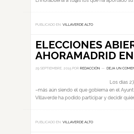
Enhorabuena a td@s los que ha aportado su g
PUBLICADO EN:
VILLAVERDE ALTO
ELECCIONES ABIE
AHORAMADRID EN 
29 SEPTIEMBRE, 2015
POR
REDACCIÓN
DEJA UN COME
Los días 27
–más aún siendo el que gobierna en el Ayunta
Villaverde ha podido participar y decidir quié
PUBLICADO EN:
VILLAVERDE ALTO