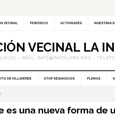
N VECINAL
PERIÓDICO
ACTIVIDADES
NUESTRAS 
CIÓN VECINAL LA I
 LOCAL - MAIL: INFO@INCOLORA.ORG - TELÉFO
ITO DE VILLAVERDE
STOP DESAHUCIOS
PLENOS
V
O
 es una nueva forma de u