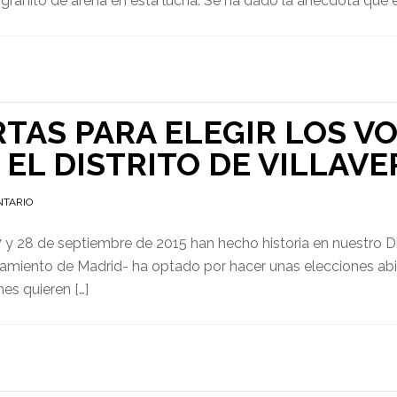
ranito de arena en esta lucha. Se ha dado la anécdota que e
RTAS PARA ELEGIR LOS V
EL DISTRITO DE VILLAVE
NTARIO
 y 28 de septiembre de 2015 han hecho historia en nuestro Dis
miento de Madrid- ha optado por hacer unas elecciones abiert
nes quieren […]