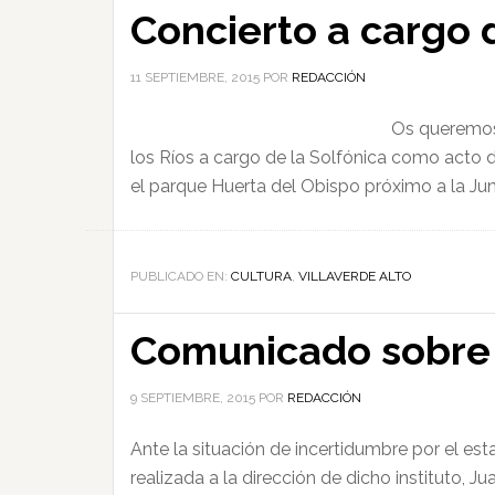
Concierto a cargo
11 SEPTIEMBRE, 2015
POR
REDACCIÓN
Os queremos 
los Ríos a cargo de la Solfónica como acto 
el parque Huerta del Obispo próximo a la Jun
PUBLICADO EN:
CULTURA
,
VILLAVERDE ALTO
Comunicado sobre 
9 SEPTIEMBRE, 2015
POR
REDACCIÓN
Ante la situación de incertidumbre por el est
realizada a la dirección de dicho instituto, 