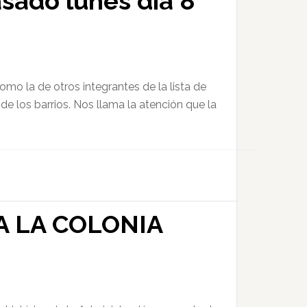
asado lunes día 8
omo la de otros integrantes de la lista de
e los barrios. Nos llama la atención que la
A LA COLONIA