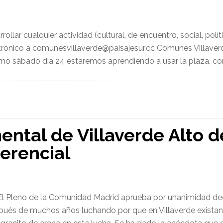
ollar cualquier actividad (cultural, de encuentro, social, polí
ctrónico a comunesvillaverde@paisajesur.cc Comunes Villave
ximo sábado día 24 estaremos aprendiendo a usar la plaza, co
ental de Villaverde Alto 
ferencial
El Pleno de la Comunidad Madrid aprueba por unanimidad decl
espués de muchos años luchando por que en Villaverde existan