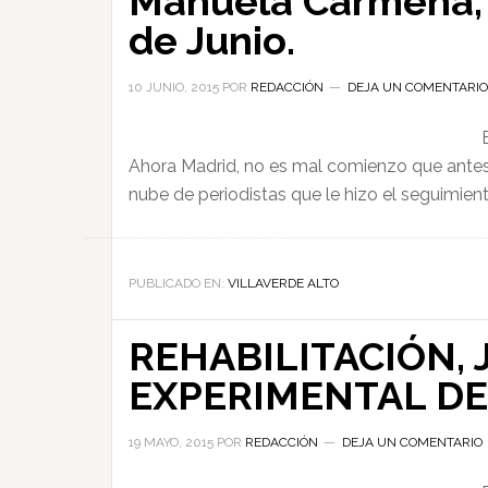
Manuela Carmena, v
de Junio.
10 JUNIO, 2015
POR
REDACCIÓN
DEJA UN COMENTARIO
Ahora Madrid, no es mal comienzo que antes d
nube de periodistas que le hizo el seguimient
PUBLICADO EN:
VILLAVERDE ALTO
REHABILITACIÓN, 
EXPERIMENTAL DE
19 MAYO, 2015
POR
REDACCIÓN
DEJA UN COMENTARIO