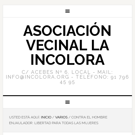
ASOCIACIÓN
VECINAL LA
INCOLORA
C/ ACEBES Nº 6, LOCAL - MAIL:
INFO@INCOLORA.ORG - TELÉFONO: 91 796
45 95
USTED ESTÁ AQUÍ:
INICIO
/
VARIOS
/
CONTRA EL HOMBRE
ENJAULADOR: LIBERTAD PARA TODAS LAS MUJERES