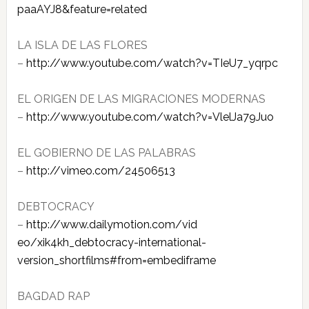
paaAYJ8&feature=related
LA ISLA DE LAS FLORES
–
http://www.youtube.com/watch?v​=TIeU7_yqrpc
EL ORIGEN DE LAS MIGRACIONES MODERNAS
–
http://www.youtube.com/watch?v​=VlelJa79Juo
EL GOBIERNO DE LAS PALABRAS
–
http://vimeo.com/24506513
DEBTOCRACY
–
http://www.dailymotion.com/vid​
eo/xik4kh_debtocracy-internati​onal-
version_shortfilms#from=e​mbediframe
BAGDAD RAP