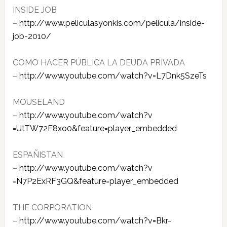
INSIDE JOB
–
http://www.peliculasyonkis.com​/pelicula/inside-
job-2010/
COMO HACER PÚBLICA LA DEUDA PRIVADA
–
http://www.youtube.com/watch?v​=L7Dnk5SzeTs
MOUSELAND
–
http://www.youtube.com/watch?v​
=UtTW72F8xo0&feature=player_em​bedded
ESPAÑISTAN
–
http://www.youtube.com/watch?v​
=N7P2ExRF3GQ&feature=player_em​bedded
THE CORPORATION
–
http://www.youtube.com/watch?v​=Bkr-