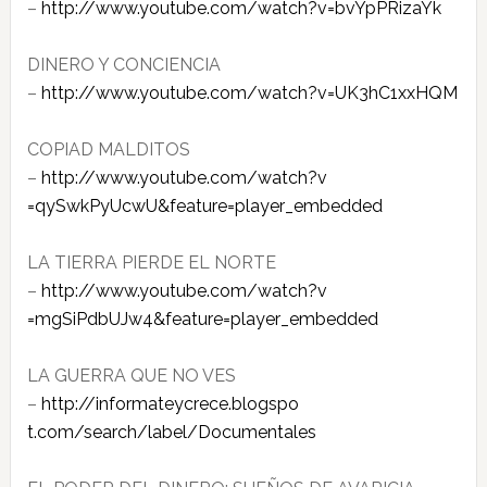
–
http://www.youtube.com/watch?v​=bvYpPRizaYk
DINERO Y CONCIENCIA
–
http://www.youtube.com/watch?v​=UK3hC1xxHQM
COPIAD MALDITOS
–
http://www.youtube.com/watch?v​
=qySwkPyUcwU&feature=player_em​bedded
LA TIERRA PIERDE EL NORTE
–
http://www.youtube.com/watch?v​
=mgSiPdbUJw4&feature=player_em​bedded
LA GUERRA QUE NO VES
–
http://informateycrece.blogspo​
t.com/search/label/Documentale​s