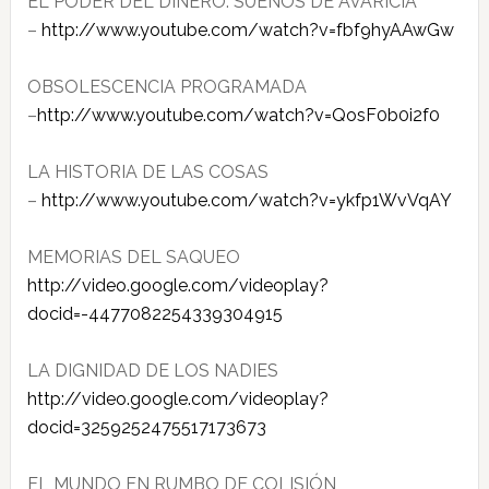
EL PODER DEL DINERO: SUEÑOS DE AVARICIA
–
http://www.youtube.com/watch?v​=fbf9hyAAwGw
OBSOLESCENCIA PROGRAMADA
–
http://www.youtube.com/watch?v​=QosF0b0i2f0
LA HISTORIA DE LAS COSAS
–
http://www.youtube.com/watch?v​=ykfp1WvVqAY
MEMORIAS DEL SAQUEO
http://video.google.com/videop​lay?
docid=-4477082254339304915
LA DIGNIDAD DE LOS NADIES
http://video.google.com/videop​lay?
docid=3259252475517173673
EL MUNDO EN RUMBO DE COLISIÓN