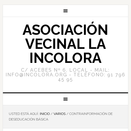
ASOCIACIÓN
VECINAL LA
INCOLORA
C/ ACEBES Nº 6, LOCAL - MAIL:
INFO@INCOLORA.ORG - TELÉFONO: 91 796
45 95
USTED ESTÁ AQUÍ:
INICIO
/
VARIOS
/
CONTRAINFORMACIÓN DE
DESEDUCACIÓN BÁSICA