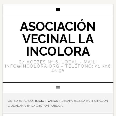
ASOCIACIÓN
VECINAL LA
INCOLORA
C/ ACEBES Nº 6, LOCAL - MAIL:
INFO@INCOLORA.ORG - TELÉFONO: 91 796
45 95
USTED ESTÁ AQUÍ:
INICIO
/
VARIOS
/
DESAPARECE LA PARTICIPACIÓN
CIUDADANA EN LA GESTIÓN PÚBLICA