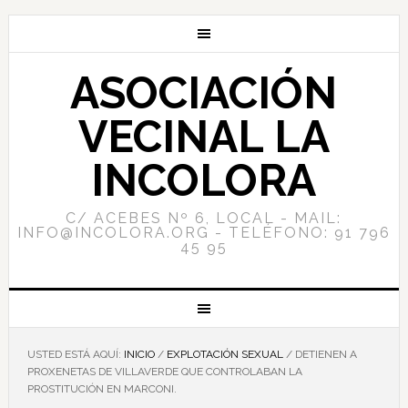
ASOCIACIÓN
VECINAL LA
INCOLORA
C/ ACEBES Nº 6, LOCAL - MAIL:
INFO@INCOLORA.ORG - TELÉFONO: 91 796
45 95
USTED ESTÁ AQUÍ:
INICIO
/
EXPLOTACIÓN SEXUAL
/
DETIENEN A
PROXENETAS DE VILLAVERDE QUE CONTROLABAN LA
PROSTITUCIÓN EN MARCONI.