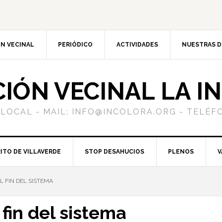
N VECINAL
PERIÓDICO
ACTIVIDADES
NUESTRAS 
CIÓN VECINAL LA I
 LOCAL - MAIL: INFO@INCOLORA.ORG - TELÉFO
ITO DE VILLAVERDE
STOP DESAHUCIOS
PLENOS
V
L FIN DEL SISTEMA
 fin del sistema