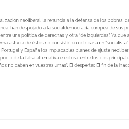
O
ización neoliberal, la renuncia a la defensa de los pobres, de
 banca, han despojado a la socialdemocracia europea de sus pr
ir entre una política de derechas y otra “de izquierdas”. Ya qu
a astucia de éstos no consistió en colocar a un “socialista”
, Portugal y España los implacables planes de ajuste neoliber
 repudio de la falsa alternativa electoral entre los dos princip
s no caben en vuestras urnas”. El despertar. El fin de la inacc