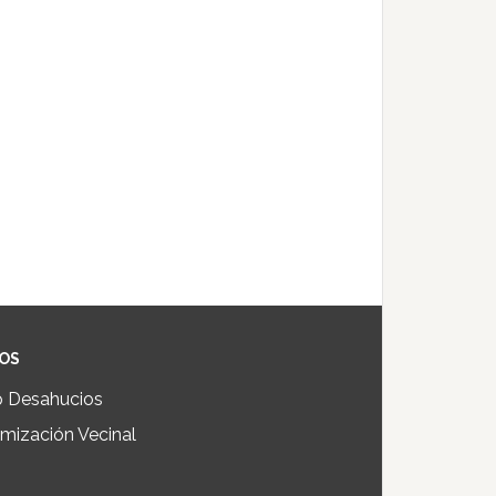
IOS
p Desahucios
mización Vecinal