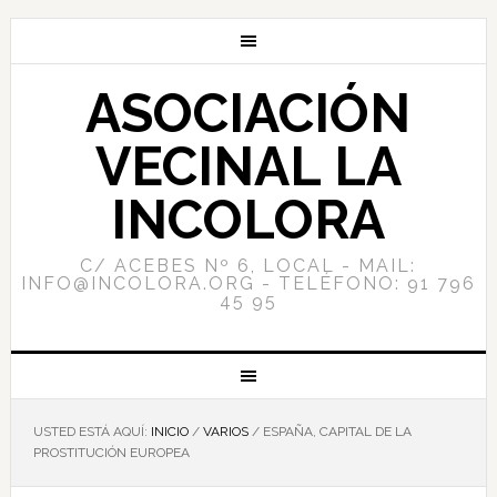
ASOCIACIÓN
VECINAL LA
INCOLORA
C/ ACEBES Nº 6, LOCAL - MAIL:
INFO@INCOLORA.ORG - TELÉFONO: 91 796
45 95
USTED ESTÁ AQUÍ:
INICIO
/
VARIOS
/
ESPAÑA, CAPITAL DE LA
PROSTITUCIÓN EUROPEA