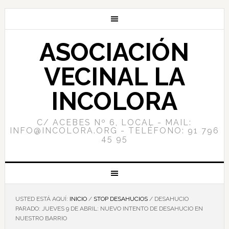
ASOCIACIÓN
VECINAL LA
INCOLORA
C/ ACEBES Nº 6, LOCAL - MAIL:
INFO@INCOLORA.ORG - TELÉFONO: 91 796
45 95
USTED ESTÁ AQUÍ:
INICIO
/
STOP DESAHUCIOS
/
DESAHUCIO
PARADO: JUEVES 9 DE ABRIL: NUEVO INTENTO DE DESAHUCIO EN
NUESTRO BARRIO