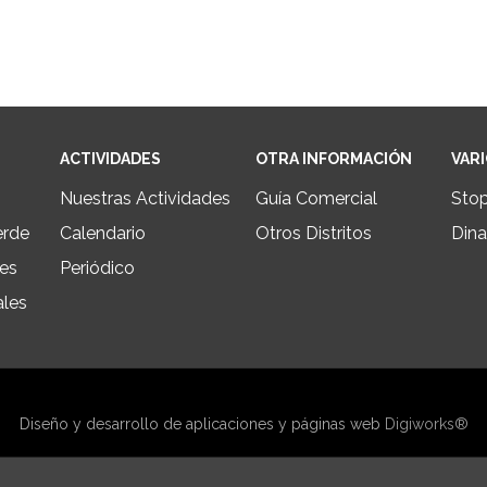
ACTIVIDADES
OTRA INFORMACIÓN
VAR
Nuestras Actividades
Guía Comercial
Sto
erde
Calendario
Otros Distritos
Dina
les
Periódico
ales
Diseño y desarrollo de aplicaciones y páginas web
Digiworks®