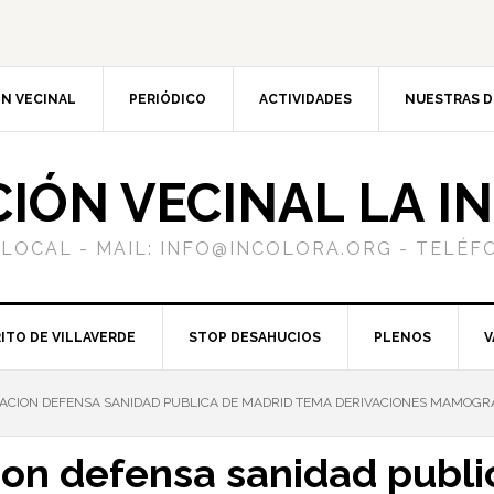
N VECINAL
PERIÓDICO
ACTIVIDADES
NUESTRAS 
CIÓN VECINAL LA I
 LOCAL - MAIL: INFO@INCOLORA.ORG - TELÉFO
ITO DE VILLAVERDE
STOP DESAHUCIOS
PLENOS
V
ACION DEFENSA SANIDAD PUBLICA DE MADRID TEMA DERIVACIONES MAMOGRA
ion defensa sanidad publ