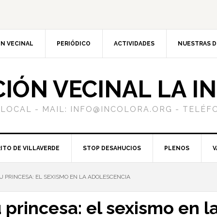
N VECINAL
PERIÓDICO
ACTIVIDADES
NUESTRAS 
CIÓN VECINAL LA I
 LOCAL - MAIL: INFO@INCOLORA.ORG - TELÉFO
ITO DE VILLAVERDE
STOP DESAHUCIOS
PLENOS
V
TU PRINCESA: EL SEXISMO EN LA ADOLESCENCIA
u princesa: el sexismo en 