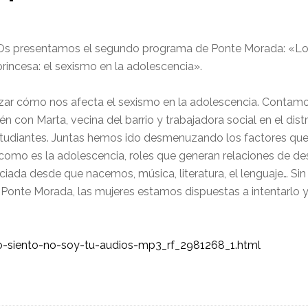
Os presentamos el segundo programa de Ponte Morada: «Lo s
princesa: el sexismo en la adolescencia».
ar cómo nos afecta el sexismo en la adolescencia. Contamo
n con Marta, vecina del barrio y trabajadora social en el distr
estudiantes. Juntas hemos ido desmenuzando los factores que 
e como es la adolescencia, roles que generan relaciones de d
iada desde que nacemos, música, literatura, el lenguaje… Sin d
 Ponte Morada, las mujeres estamos dispuestas a intentarlo
-siento-no-soy-tu-audios-mp3_rf_2981268_1.html