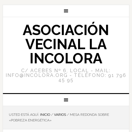
ASOCIACIÓN
VECINAL LA
INCOLORA
C/ ACEBES Nº 6, LOCAL - MAIL:
INFO@INCOLORA.ORG - TELÉFONO: 91 796
45 95
USTED ESTÁ AQUÍ:
INICIO
/
VARIOS
/
MESA REDONDA SOBRE
«POBREZA ENERGÉTICA»