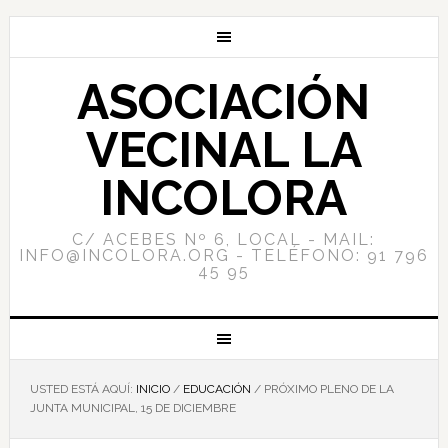
ASOCIACIÓN
VECINAL LA
INCOLORA
C/ ACEBES Nº 6, LOCAL - MAIL:
INFO@INCOLORA.ORG - TELÉFONO: 91 796
45 95
USTED ESTÁ AQUÍ:
INICIO
/
EDUCACIÓN
/
PRÓXIMO PLENO DE LA
JUNTA MUNICIPAL, 15 DE DICIEMBRE