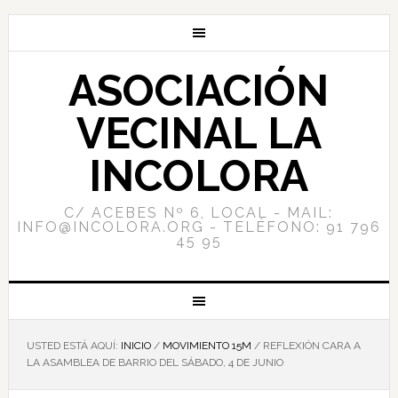
ASOCIACIÓN
VECINAL LA
INCOLORA
C/ ACEBES Nº 6, LOCAL - MAIL:
INFO@INCOLORA.ORG - TELÉFONO: 91 796
45 95
USTED ESTÁ AQUÍ:
INICIO
/
MOVIMIENTO 15M
/
REFLEXIÓN CARA A
LA ASAMBLEA DE BARRIO DEL SÁBADO, 4 DE JUNIO