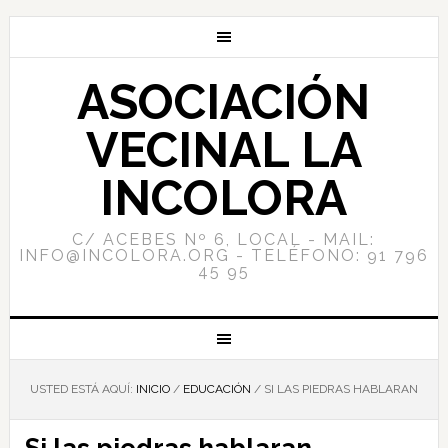
ASOCIACIÓN
VECINAL LA
INCOLORA
C/ ACEBES Nº 6, LOCAL - MAIL:
INFO@INCOLORA.ORG - TELÉFONO: 91 796
45 95
USTED ESTÁ AQUÍ:
INICIO
/
EDUCACIÓN
/
SI LAS PIEDRAS HABLARAN