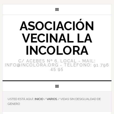
ASOCIACIÓN
VECINAL LA
INCOLORA
C/ ACEBES Nº 6, LOCAL - MAIL:
INFO@INCOLORA.ORG - TELÉFONO: 91 796
45 95
USTED ESTÁ AQUÍ:
INICIO
/
VARIOS
/
VIDAS SIN DESIGUALDAD DE
GÉNERO